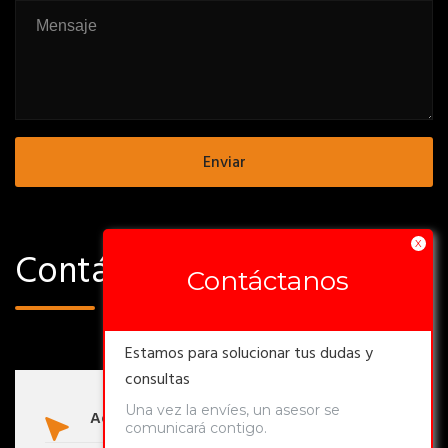
X
Contáctanos
Contáctanos
Estamos para solucionar tus dudas y
consultas
Una vez la envíes, un asesor se
Address:
Av Central 450, Quilicura
comunicará contigo.