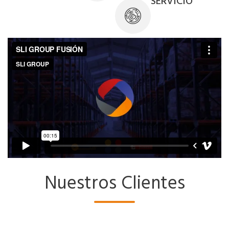
SERVICIO
X
Contáctanos
Estamos para solucionar tus dudas y
consultas
Una vez la envíes, un asesor se
comunicará contigo.
Nombre y Apellido *
Email *
Nuestros Clientes
Teléfono *
Ciudad *