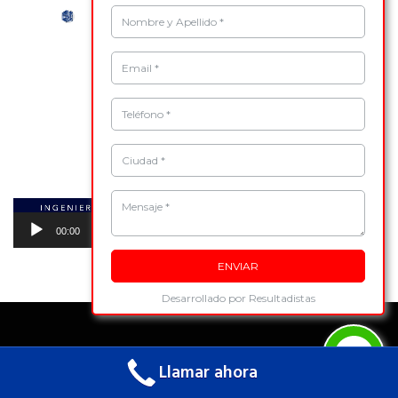
Nombre y Apellido *
Email *
Teléfono *
Ciudad *
Mensaje *
00:00
00:19
ENVIAR
Desarrollado por Resultadistas
Llamar ahora