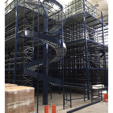
Previ
Next
ous