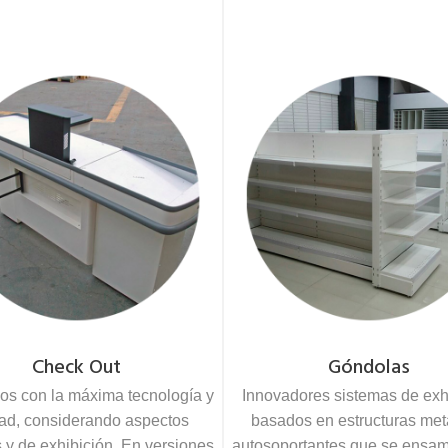
Check Out
Góndolas
os con la máxima tecnología y
Innovadores sistemas de exh
dad, considerando aspectos
basados en estructuras met
s y de exhibición. En versiones
autosoportantes que se ensam