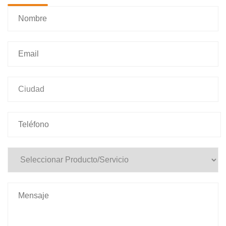
X
Contáctanos
Estamos para solucionar tus dudas y
consultas
Una vez la envíes, un asesor se
comunicará contigo.
Nombre y Apellido *
Email *