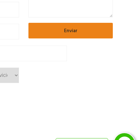
Una vez la envíes, un asesor se
comunicará contigo.
Nombre y Apellido *
Email *
Teléfono *
Ciudad *
Mensaje *
ENVIAR
Desarrollado por Resultadistas