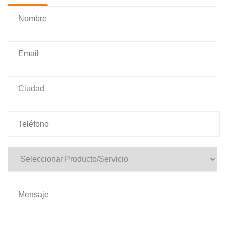
X
Contáctanos
Estamos para solucionar tus dudas y
consultas
Una vez la envíes, un asesor se
comunicará contigo.
Nombre y Apellido *
Email *