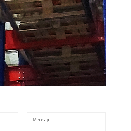
X
Contáctanos
Estamos para solucionar tus dudas y
consultas
Una vez la envíes, un asesor se
comunicará contigo.