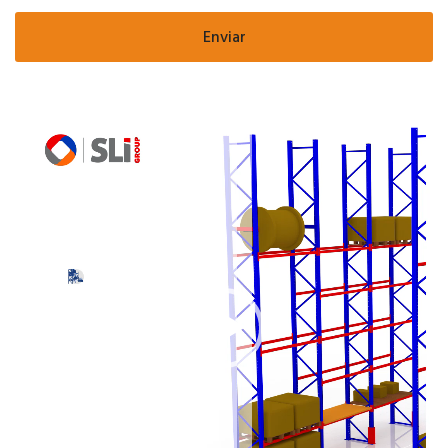
X
Contáctanos
Reproductor
de
Estamos para solucionar tus dudas y
Video
consultas
Una vez la envíes, un asesor se
comunicará contigo.
Nombre y Apellido *
Email *
Teléfono *
Ciudad *