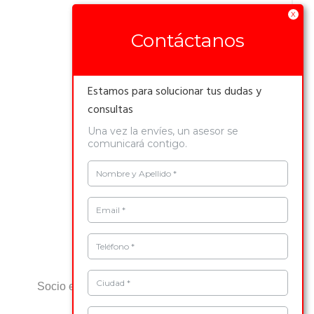
productos.
X
Contáctanos
Estamos para solucionar tus dudas y
consultas
Una vez la envíes, un asesor se
comunicará contigo.
Nombre y Apellido *
Email *
Teléfono *
Administración de obras
Ciudad *
Socio estratégico para proyectos llave en mano.