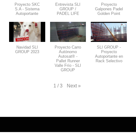
Proyecto SKC
Entrevista SLI
Proyecto
S.A - Sistema
GROUP /
Galpones Padel
Autoportante
PADEL LIFE
Golden Point
Navidad SLI
Proyecto Carro
SLI GROUP -
GROUP 2023
Autónomo
Proyecto
Autosat® -
Autoportante en
Pallet Runner
Rack Selectivo
Valle Frío - SLI
GROUP
Next
»
1
/
3