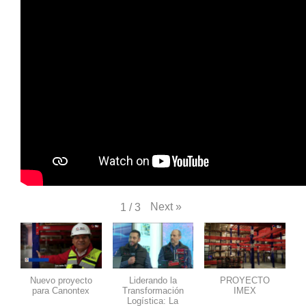
Next
»
1
/
3
Nuevo proyecto
Liderando la
PROYECTO
para Canontex
Transformación
IMEX
Logística: La