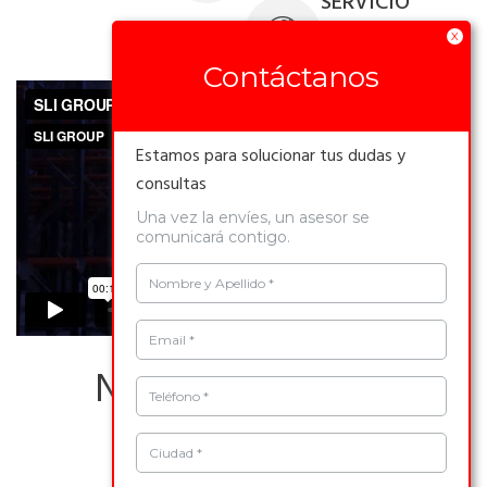
SERVICIO
X
Contáctanos
Estamos para solucionar tus dudas y
consultas
Una vez la envíes, un asesor se
comunicará contigo.
Nombre y Apellido *
Email *
Nuestros Clientes
Teléfono *
Ciudad *