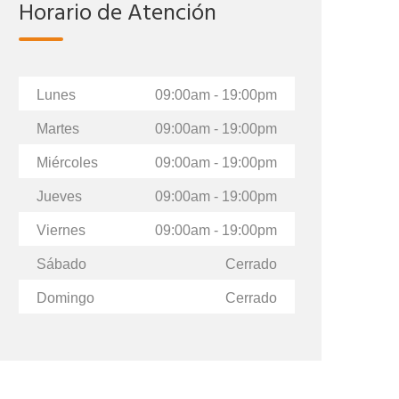
Horario de Atención
Lunes
09:00am - 19:00pm
Contacto Ventas
Contacto V
Martes
09:00am - 19:00pm
ventas@sligroup.cl
ventas@s
Miércoles
09:00am - 19:00pm
Jueves
09:00am - 19:00pm
Johanna Saldias
Johanna Sal
Viernes
09:00am - 19:00pm
Sábado
Cerrado
jsaldias@sligroup.cl
jsaldias@sl
Domingo
Cerrado