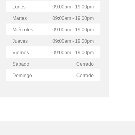
Lunes
09:00am - 19:00pm
Carlos A. Solares
Carlos A. S
Martes
09:00am - 19:00pm
+502 4216 0247
+502 421
Miércoles
09:00am - 19:00pm
carlos.solares@multiv
carlos.sola
Jueves
09:00am - 19:00pm
aluesolutions.com
aluesolutio
Viernes
09:00am - 19:00pm
Sábado
Cerrado
Domingo
Cerrado
X