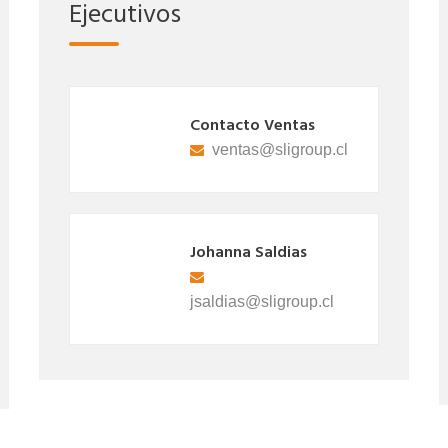
Ejecutivos
s
Contacto Ventas
oup.cl
ventas@sligroup.cl
Johanna Saldias
p.cl
jsaldias@sligroup.cl