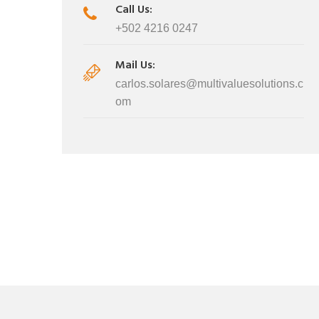
Call Us:
Carlos A. Solares
Carlos A. Solare
+502 4216 0247
+502 4216 0247
+502 4216 02
Mail Us:
carlos.solares@multiv
carlos.solares@m
carlos.solares@multivaluesolutions.c
aluesolutions.com
aluesolutions.c
om