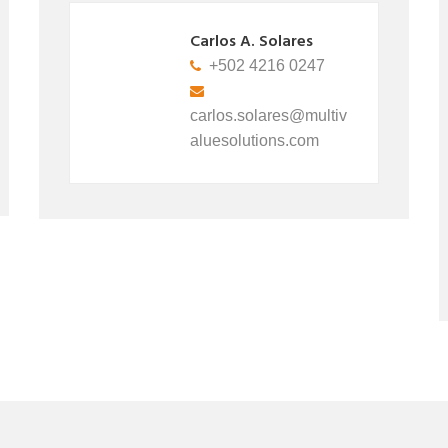
s
Carlos A. Solares
47
+502 4216 0247
ultiv
carlos.solares@multiv
om
aluesolutions.com