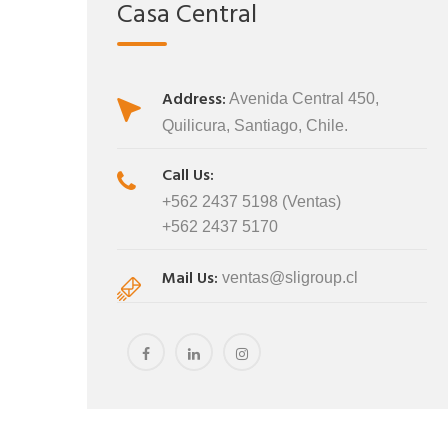
Casa Central
Address:
Avenida Central 450,
Contacto Ventas
Contacto Venta
Quilicura, Santiago, Chile.
ventas@sligroup.cl
ventas@sligr
Call Us:
+562 2437 5198 (Ventas)
+562 2437 5170
Johanna Saldias
Johanna Saldias
Mail Us:
ventas@sligroup.cl
jsaldias@sligroup.cl
jsaldias@sligrou